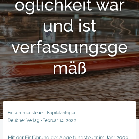
öglichkeit war
und ist
verfassungsge
mäß
Einkommensteuer
Kapitalanleger
Deubner Verlag
-
Februar 14, 2022
Mit der Einführung der Abgeltungsteuer im Jahr 2009