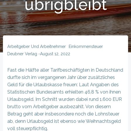
übrigbleibt
Arbeitgeber Und Arbeitnehmer
Einkommensteuer
Deubner Verlag
-
August 12, 2022
Fast die Hälfte aller Tarifbeschäftigten in Deutschland
durfte sich im vergangenen Jahr über zusätzliches
Geld für die Urlaubskasse freuen: Laut Angaben des
Statistischen Bundesamts erhielten 46,8 % von ihnen
Urlaubsgeld. Im Schnitt wurden dabei rund 1.600 EUR
brutto vom Arbeitgeber ausbezahlt. Von diesem
Betrag geht aber insbesondere noch die Lohnsteuer
ab, denn Urlaubsgeld ist ebenso wie Weihnachtsgeld
voll steuerpflichtig.