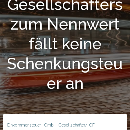
Gesellschafters
zum Nennwert
fällt keine
Schenkungsteu
er an
Einkommensteuer
GmbH-Gesellschafter/-GF