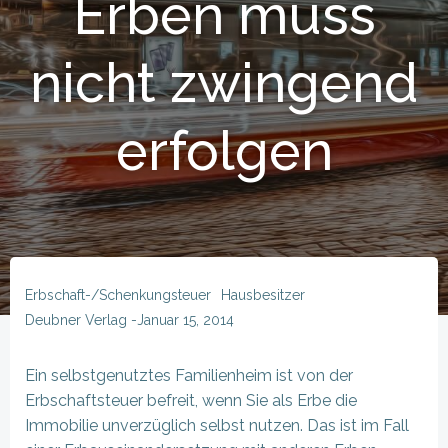
Erben muss
nicht zwingend
erfolgen
Erbschaft-/Schenkungsteuer
Hausbesitzer
Deubner Verlag
-
Januar 15, 2014
Ein selbstgenutztes Familienheim ist von der
Erbschaftsteuer befreit, wenn Sie als Erbe die
Immobilie unverzüglich selbst nutzen. Das ist im Fall