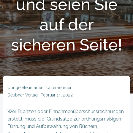
und seien Sie
auf der
sicheren Seite!
Übrige Steuerarten
Unternehmer
Deubner Verlag
-
Februar 14, 2022
Wer Bilanzen oder Einnahmenüberschussrechnungen
erstellt, muss die "Grundsätze zur ordnungsmäßigen
Führung und Aufbewahrung von Büchern,