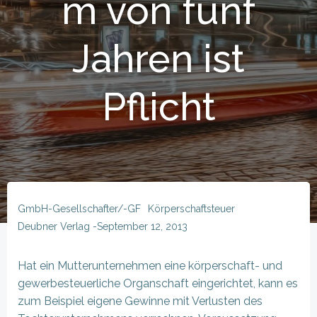
m von fünf
Jahren ist
Pflicht
GmbH-Gesellschafter/-GF
Körperschaftsteuer
Deubner Verlag
-
September 12, 2013
Hat ein Mutterunternehmen eine körperschaft- und
gewerbesteuerliche Organschaft eingerichtet, kann es
zum Beispiel eigene Gewinne mit Verlusten des