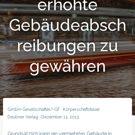
erhöhte
Gebäudeabsch
reibungen zu
gewähren
GmbH-Gesellschafter/-GF
Körperschaftsteuer
Deubner Verlag
-
Dezember 13, 2013
Grundsätzlich kann ein vermietetes Gebäude in