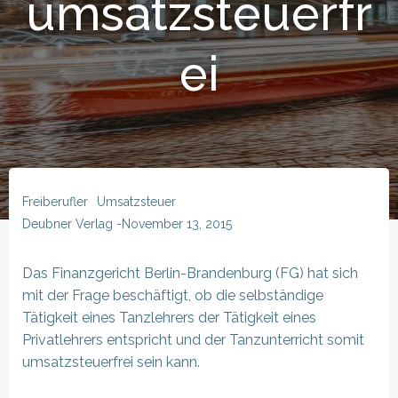
umsatzsteuerfr
ei
Freiberufler
Umsatzsteuer
Deubner Verlag
-
November 13, 2015
Das Finanzgericht Berlin-Brandenburg (FG) hat sich
mit der Frage beschäftigt, ob die selbständige
Tätigkeit eines Tanzlehrers der Tätigkeit eines
Privatlehrers entspricht und der Tanzunterricht somit
umsatzsteuerfrei sein kann.