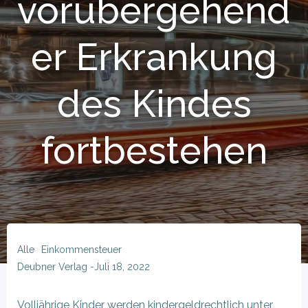
vorübergehend
er Erkrankung
des Kindes
fortbestehen
Alle
Einkommensteuer
Deubner Verlag
-
Juli 18, 2022
Volljährige Kinder werden kindergeldrechtlich unter