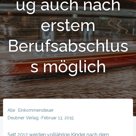
ug auch nach
erstem
Berufsabschlus
s möglich
Alle
Einkommensteuer
Deubner Verlag
-
Februar 13, 2015
Seit 2012 werden volljährige Kinder nach dem