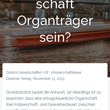
schaft
Organträger
sein?
GmbH-Gesellschafter/-GF
Körperschaftsteuer
Deubner Verlag
-
November 13, 2013
Grundsätzlich lautet die Antwort: Ja! Allerdings ist zu
beachten, dass eine ertragsteuerliche Organschaft
(bei Körperschaft- und Gewerbesteuer) zwischen