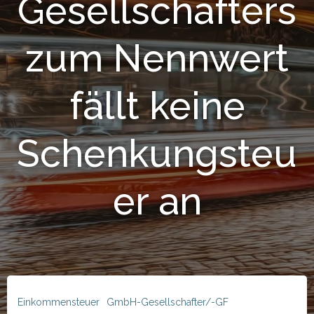
Gesellschafters
zum Nennwert
fällt keine
Schenkungsteu
er an
Einkommensteuer
GmbH-Gesellschafter/-GF