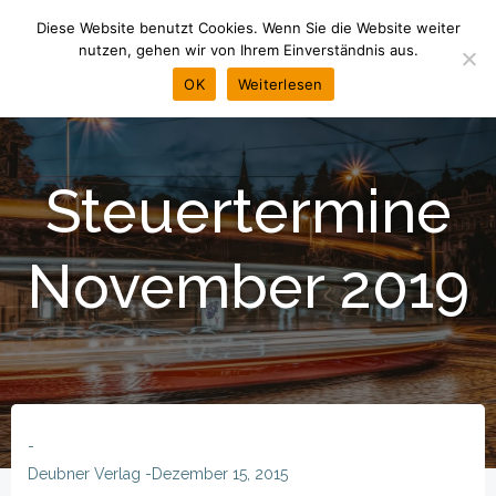
Zum
Diese Website benutzt Cookies. Wenn Sie die Website weiter
Inhalt
nutzen, gehen wir von Ihrem Einverständnis aus.
springen
OK
Weiterlesen
Steuertermine
November 2019
-
Deubner Verlag
-
Dezember 15, 2015