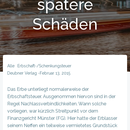
spätere
Schäden
Alle
Erbschaft-/Schenkungsteuer
Deubner Verlag
-
Februar 13, 2015
Das Erbe unterliegt normalerweise der
Erbschaftsteuer. Ausgenommen hiervon sind in der
Regel Nachlassverbindlichkeiten. Wann solche
vorliegen, war kürzlich Streitpunkt vor dem
Finanzgericht Münster (FG). Hier hatte der Erblasser
seinem Neffen ein teilweise vermietetes Grundstück