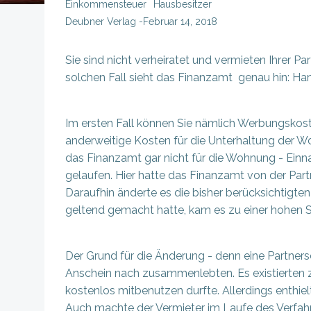
Einkommensteuer
Hausbesitzer
Deubner Verlag
-
Februar 14, 2018
Sie sind nicht verheiratet und vermieten Ihrer P
solchen Fall sieht das Finanzamt genau hin: Han
Im ersten Fall können Sie nämlich Werbungskos
anderweitige Kosten für die Unterhaltung der Wo
das Finanzamt gar nicht für die Wohnung - Einna
gelaufen. Hier hatte das Finanzamt von der Part
Daraufhin änderte es die bisher berücksichtigt
geltend gemacht hatte, kam es zu einer hohen 
Der Grund für die Änderung - denn eine Partnersc
Anschein nach zusammenlebten. Es existierten z
kostenlos mitbenutzen durfte. Allerdings enthi
Auch machte der Vermieter im Laufe des Verfahr