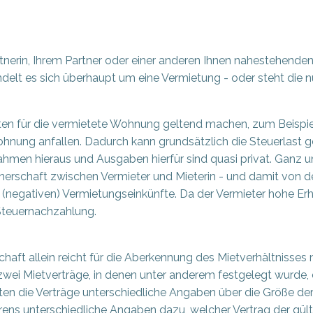
artnerin, Ihrem Partner oder einer anderen Ihnen nahestehende
delt es sich überhaupt um eine Vermietung - oder steht die 
ten für die vermietete Wohnung geltend machen, zum Beispie
hnung anfallen. Dadurch kann grundsätzlich die Steuerlast ges
hmen hieraus und Ausgaben hierfür sind quasi privat. Ganz un
nerschaft zwischen Vermieter und Mieterin - und damit von de
en (negativen) Vermietungseinkünfte. Da der Vermieter hohe
Steuernachzahlung.
haft allein reicht für die Aberkennung des Mietverhältnisses 
wei Mietverträge, in denen unter anderem festgelegt wurde, 
elten die Verträge unterschiedliche Angaben über die Größe d
ens unterschiedliche Angaben dazu, welcher Vertrag der gülti