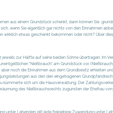
nahmen aus einem Grundstück schenkt, dann können Sie grund
es sich, wenn Sie eigentlich gar nichts von den Einnahmen ab
ann wirklich etwas geschenkt bekommen oder nicht? Über die
jeweils zur Hälfte auf seine beiden Söhne übertragen. Im Ver
n unentgeltlichen "Nießbrauch" am Grundstück vor. (Nießbrau
 aber noch die Einnahmen aus dem Grundbesitz erhielten und 
ilgungsleistungen aus den den eingetragenen Grundpfandrec
rau kümmerte sich um die Hausverwaltung. Der Zahlungsverkehr
nräumung des Nießbrauchsrechts zugunsten der Ehefrau von 
ung unter Lebenden gilt jede freigebige Zuwendung unter Leb