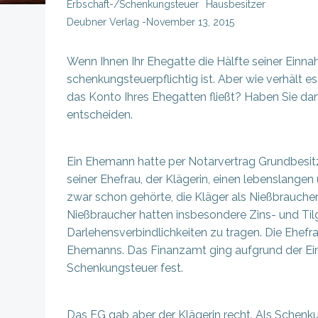
Erbschaft-/Schenkungsteuer
Hausbesitzer
Deubner Verlag
-
November 13, 2015
Wenn Ihnen Ihr Ehegatte die Hälfte seiner Ein
schenkungsteuerpflichtig ist. Aber wie verhält 
das Konto Ihres Ehegatten fließt? Haben Sie d
entscheiden.
Ein Ehemann hatte per Notarvertrag Grundbesitz 
seiner Ehefrau, der Klägerin, einen lebenslange
zwar schon gehörte, die Kläger als Nießbraucher
Nießbraucher hatten insbesondere Zins- und T
Darlehensverbindlichkeiten zu tragen. Die Ehef
Ehemanns. Das Finanzamt ging aufgrund der Ei
Schenkungsteuer fest.
Das FG gab aber der Klägerin recht. Als Schenk