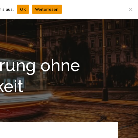
is aus.
OK
Weiterlesen
NEWS
CHRONIK
LEISTUNGEN
KONTAKT
erung ohne
eit