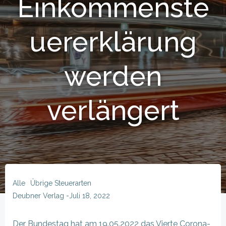
Einkommenste
uererklärung
werden
verlängert
Alle
Übrige Steuerarten
Deubner Verlag
-
Juli 18, 2022
Der Bundestag hat am 19.05.2022 das Vierte Corona-