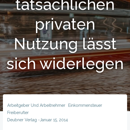
tatsächlichen
privaten
Nutzung lässt
sich widerlegen
Arbeitgeber Und Arbeitnehmer
Einkommensteuer
Freiberufler
Deubner Verlag
-
Januar 15, 2014