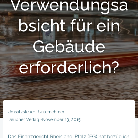
Verwendungsa
bsicht für ein
Gebäude
erforderlich?
Umsatzsteuer
Unternehmer
Deubner Verlag
-
November 13, 2015
Das Finanzgericht Rheinland-Pfalz (FG) hat bezüglich