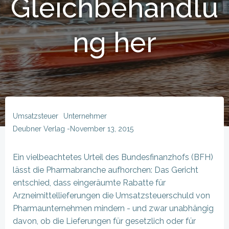
Gleichbehandlu
ng her
Umsatzsteuer
Unternehmer
Deubner Verlag
-
November 13, 2015
Ein vielbeachtetes Urteil des Bundesfinanzhofs (BFH)
lässt die Pharmabranche aufhorchen: Das Gericht
entschied, dass eingeräumte Rabatte für
Arzneimittellieferungen die Umsatzsteuerschuld von
Pharmaunternehmen mindern - und zwar unabhängig
davon, ob die Lieferungen für gesetzlich oder für