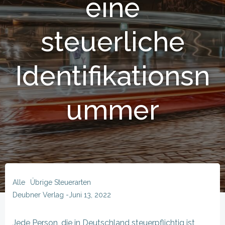
eine
steuerliche
Identifikationsn
ummer
Alle
Übrige Steuerarten
Deubner Verlag
-
Juni 13, 2022
Jede Person, die in Deutschland steuerpflichtig ist,