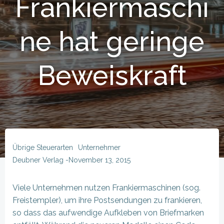
Frankiermaschi
ne hat geringe
Beweiskraft
Übrige Steuerarten
Unternehmer
Deubner Verlag
-
November 13, 2015
Viele Unternehmen nutzen Frankiermaschinen (sog.
Freistempler), um ihre Postsendungen zu frankieren,
so dass das aufwendige Aufkleben von Briefmarken