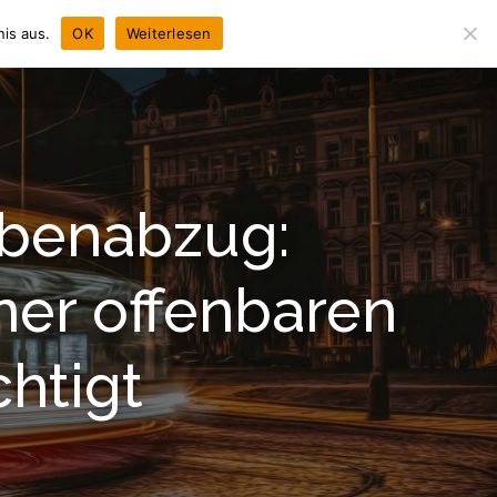
is aus.
OK
Weiterlesen
NEWS
CHRONIK
LEISTUNGEN
KONTAKT
abenabzug:
ner offenbaren
chtigt