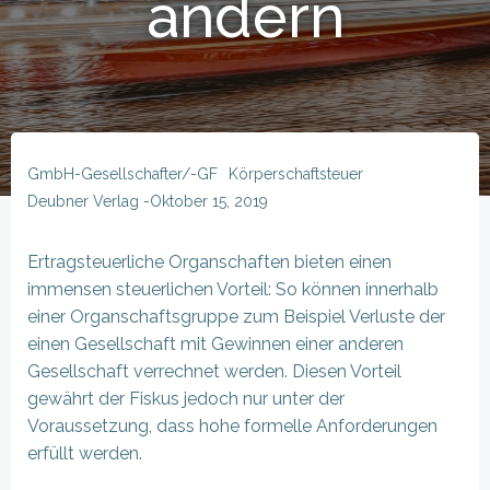
ändern
GmbH-Gesellschafter/-GF
Körperschaftsteuer
Deubner Verlag
-
Oktober 15, 2019
Ertragsteuerliche Organschaften bieten einen
immensen steuerlichen Vorteil: So können innerhalb
einer Organschaftsgruppe zum Beispiel Verluste der
einen Gesellschaft mit Gewinnen einer anderen
Gesellschaft verrechnet werden. Diesen Vorteil
gewährt der Fiskus jedoch nur unter der
Voraussetzung, dass hohe formelle Anforderungen
erfüllt werden.