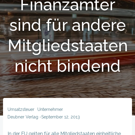
Finanzämter
sind für andere
Mitgliedstaaten
nicht bindend
Umsatzsteuer
Unternehmer
Deubner Verlag
-
September 12, 2013
In der EU gelten für alle Mitgliedstaaten einheitliche