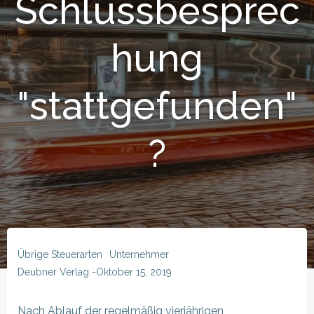
Schlussbesprec
hung
"stattgefunden"
?
Übrige Steuerarten
Unternehmer
Deubner Verlag
-
Oktober 15, 2019
Nach Ablauf der regelmäßig vierjährigen